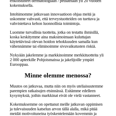
erikoistuneet dermatologiaan / pediatriaan yli 20 vuoden
kokemuksella.
Intohimomme jatkuvaan innovaatioon ohjaa meitä ja
uskomme vahvasti, että terveystuotteiden on tuettava ja
vahvistettava kehon luonnollisia toimintoja.
Luomme turvallisia tuotteita, jotka on testattu ihmisillä,
koska keskitymme aina maksimoimaan kuluttajan
käytettävissä olevan hoidon tehokkuuden samalla kun
vähennämme tai eliminoimme sivuvaikutusten riskiä.
Nykyään jakelemme ja markkinoimme merkkituotteita yli
2 000 apteekille Pohjoismaissa ja jakelijoille ympäri
Eurooppaa.
Minne olemme menossa?
Muutos on jatkuvaa, mutta niin on myös uteliaisuutemme
parempien ratkaisujen etsinnässä. Esitämme edelleen
kysymyksiä, joihin markkinat eivät ole vielä vastanneet.
Kokemuksemme on opettanut meille jatkuvan oppimisen
ja tulevaisuuden katselun arvon tällä alalla, mikä pitää
meidät motivoituneina työskentelemään kovemmin ja