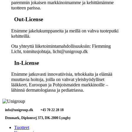
paremmin jokaisen markkinoimamme ja kehittämämme
tuotteen parissa.
Out-License
Etsimme jakelukumppaneita ja meillä on vahva tuoteputki
kehitteillä.
Ota yhteyttä liiketoimintamahdollisuuksiin: Flemming
Licht, toimitusjohtaja,
licht@unigroup.dk
In-License
Etsimme jatkuvasti innovatiivisia, tehokkaita ja elämää
muuttavia hoitoja, joilla on vahvat yleishyödylliset
lääkkeet, Euroopan ja Pohjoismaiden markkinoille –
lähinnä dermatologiassa ja pediatriassa.
info@unigroup.dk
+45 70 22 28 18
Denmark, Diplomvej 373, DK-2800 Lyngby
Tuotteet