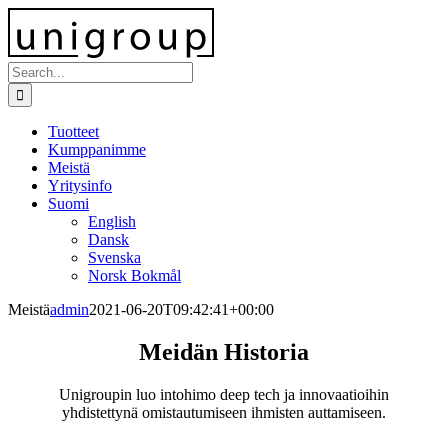
Skip
to
content
Search
for:
Tuotteet
Kumppanimme
Meistä
Yritysinfo
Suomi
English
Dansk
Svenska
Norsk Bokmål
Meistä
admin
2021-06-20T09:42:41+00:00
Meidän Historia
Unigroupin luo intohimo deep tech ja innovaatioihin
yhdistettynä omistautumiseen ihmisten auttamiseen.