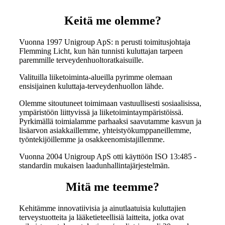
Keitä me olemme?
Vuonna 1997 Unigroup ApS: n perusti toimitusjohtaja
Flemming Licht, kun hän tunnisti kuluttajan tarpeen
paremmille terveydenhuoltoratkaisuille.
Valituilla liiketoiminta-alueilla pyrimme olemaan
ensisijainen kuluttaja-terveydenhuollon lähde.
Olemme sitoutuneet toimimaan vastuullisesti sosiaalisissa,
ympäristöön liittyvissä ja liiketoimintaympäristöissä.
Pyrkimällä toimialamme parhaaksi saavutamme kasvun ja
lisäarvon asiakkaillemme, yhteistyökumppaneillemme,
työntekijöillemme ja osakkeenomistajillemme.
Vuonna 2004 Unigroup ApS otti käyttöön ISO 13:485 -
standardin mukaisen laadunhallintajärjestelmän.
Mitä me teemme?
Kehitämme innovatiivisia ja ainutlaatuisia kuluttajien
terveystuotteita ja lääketieteellisiä laitteita, jotka ovat