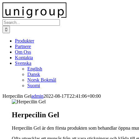
Skip
to
content
Search
for:
Produkter
Partnere
Om Oss
Kontakta
Svenska
English
Dansk
Norsk Bokmål
Suomi
Herpecilin Gel
admin
2022-08-17T22:41:06+00:00
Herpecilin Gel
Herpecilin Gel är den första produkten som behandlar öppna mun
Ofta utvecklas ett munsår från att vara stickningar och klåda till e