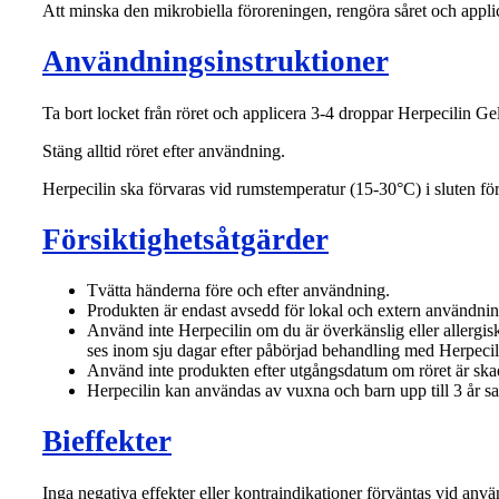
Att minska den mikrobiella föroreningen, rengöra såret och applic
Användningsinstruktioner
Ta bort locket från röret och applicera 3-4 droppar Herpecilin Gel 
Stäng alltid röret efter användning.
Herpecilin ska förvaras vid rumstemperatur (15-30°C) i sluten f
Försiktighetsåtgärder
Tvätta händerna före och efter användning.
Produkten är endast avsedd för lokal och extern användnin
Använd inte Herpecilin om du är överkänslig eller allergi
ses inom sju dagar efter påbörjad behandling med Herpecil
Använd inte produkten efter utgångsdatum om röret är skada
Herpecilin kan användas av vuxna och barn upp till 3 år 
Bieffekter
Inga negativa effekter eller kontraindikationer förväntas vid an