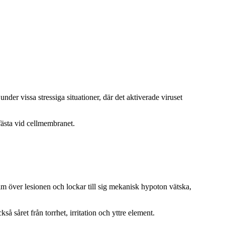
nder vissa stressiga situationer, där det aktiverade viruset
fästa vid cellmembranet.
ilm över lesionen och lockar till sig mekanisk hypoton vätska,
 såret från torrhet, irritation och yttre element.