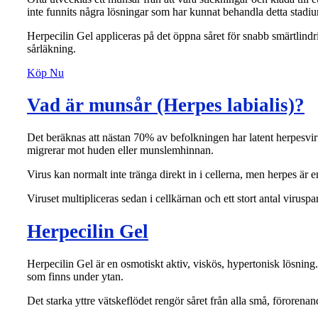
inte funnits några lösningar som har kunnat behandla detta stadi
Herpecilin Gel appliceras på det öppna såret för snabb smärtlind
sårläkning.
Köp Nu
Vad är munsår (Herpes labialis)?
Det beräknas att nästan 70% av befolkningen har latent herpesvirus
migrerar mot huden eller munslemhinnan.
Virus kan normalt inte tränga direkt in i cellerna, men herpes är
Viruset multipliceras sedan i cellkärnan och ett stort antal viruspar
Herpecilin Gel
Herpecilin Gel är en osmotiskt aktiv, viskös, hypertonisk lösning.
som finns under ytan.
Det starka yttre vätskeflödet rengör såret från alla små, förorena