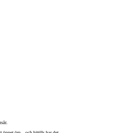
sår.
tt öppet öm – och hittills har det