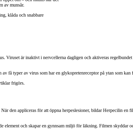
um av munsår.
ring, klåda och snabbare
. Viruset är inaktivt i nervcellerna dagligen och aktiveras regelbundet u
 en av få typer av virus som har en glykopretenreceptor på ytan som kan 
tiklar frigörs.
 När den appliceras för att öppna herpeslesioner, bildar Herpecilin en f
nde element och skapar en gynnsam miljö för läkning. Filmen skyddar också