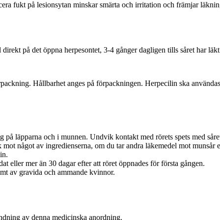
era fukt på lesionsytan minskar smärta och irritation och främjar läkni
direkt på det öppna herpesontet, 3-4 gånger dagligen tills såret har läkt
örpackning. Hållbarhet anges på förpackningen. Herpecilin ska använda
g på läpparna och i munnen. Undvik kontakt med rörets spets med såret
sk mot något av ingredienserna, om du tar andra läkemedel mot munsår e
in.
t eller mer än 30 dagar efter att röret öppnades för första gången.
samt av gravida och ammande kvinnor.
vändning av denna medicinska anordning.