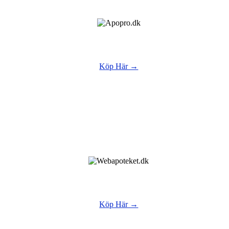
Köp Här →
Köp Här →