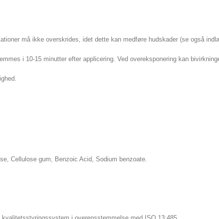
likationer må ikke overskrides, idet dette kan medføre hudskader (se også ind
mmes i 10-15 minutter efter applicering. Ved overeksponering kan bivirkninger 
ighed.
ulose, Cellulose gum, Benzoic Acid, Sodium benzoate.
agt kvalitetsstyringssystem i overensstemmelse med ISO 13:485.