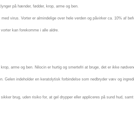
i klynger på hænder, fødder, krop, arme og ben.
ed virus. Vorter er almindelige over hele verden og påvirker ca. 10% af bef
orter kan forekomme i alle aldre.
 krop, arme og ben. Nilocin er hurtig og smertefri at bruge, det er ikke nødvend
en. Gelen indeholder en keratolytisk forbindelse som nedbryder væv og ingredi
ikker brug, uden risiko for, at gel drypper eller appliceres på sund hud, samt n