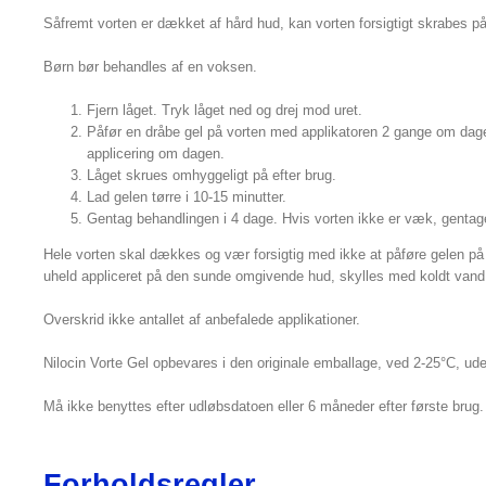
Såfremt vorten er dækket af hård hud, kan vorten forsigtigt skrabes på 
Børn bør behandles af en voksen.
Fjern låget. Tryk låget ned og drej mod uret.
Påfør en dråbe gel på vorten med applikatoren 2 gange om dage
applicering om dagen.
Låget skrues omhyggeligt på efter brug.
Lad gelen tørre i 10-15 minutter.
Gentag behandlingen i 4 dage. Hvis vorten ikke er væk, gentag
Hele vorten skal dækkes og vær forsigtig med ikke at påføre gelen på
uheld appliceret på den sunde omgivende hud, skylles med koldt vand
Overskrid ikke antallet af anbefalede applikationer.
Nilocin Vorte Gel opbevares i den originale emballage, ved 2-25°C, ude
Må ikke benyttes efter udløbsdatoen eller 6 måneder efter første brug. L
Forholdsregler