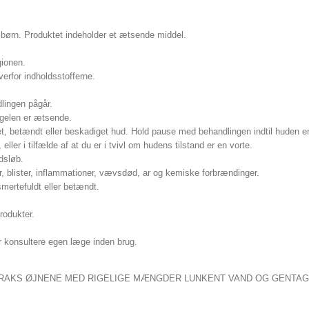
r børn. Produktet indeholder et ætsende middel.
gionen.
verfor indholdsstofferne.
lingen pågår.
gelen er ætsende.
t, betændt eller beskadiget hud. Hold pause med behandlingen indtil huden er 
er i tilfælde af at du er i tvivl om hudens tilstand er en vorte.
edsløb.
sår, blister, inflammationer, vævsdød, ar og kemiske forbrændinger.
mertefuldt eller betændt.
rodukter.
 konsultere egen læge inden brug.
TRAKS ØJNENE MED RIGELIGE MÆNGDER LUNKENT VAND OG GENTAG 