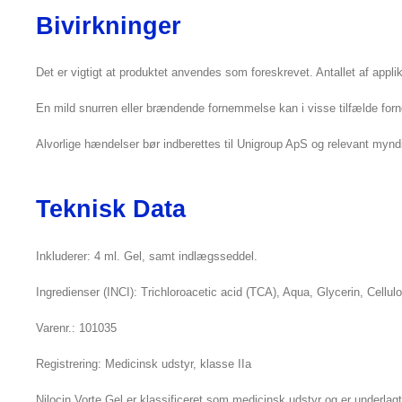
Bivirkninger
Det er vigtigt at produktet anvendes som foreskrevet. Antallet af app
En mild snurren eller brændende fornemmelse kan i visse tilfælde forne
Alvorlige hændelser bør indberettes til Unigroup ApS og relevant mynd
Teknisk Data
Inkluderer: 4 ml. Gel, samt indlægsseddel.
Ingredienser (INCI): Trichloroacetic acid (TCA), Aqua, Glycerin, Cell
Varenr.: 101035
Registrering: Medicinsk udstyr, klasse IIa
Nilocin Vorte Gel er klassificeret som medicinsk udstyr og er underl