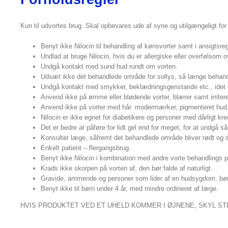
Kun til udvortes brug. Skal opbevares ude af syne og utilgængeligt fo
Benyt ikke Nilocin til behandling af kønsvorter samt i ansigtsre
Undlad at bruge Nilocin, hvis du er allergiske eller overfølsom o
Undgå kontakt med sund hud rundt om vorten.
Udsæt ikke det behandlede område for sollys, så længe behand
Undgå kontakt med smykker, beklædningsgenstande etc., idet 
Anvend ikke på ømme eller blødende vorter, blærer samt irritere
Anvend ikke på vorter med hår. modermærker, pigmenteret hud, ell
Nilocin er ikke egnet for diabetikere og personer med dårligt kr
Det er bedre at påføre for lidt gel end for meget, for at undgå 
Konsulter læge, såfremt det behandlede område bliver rødt og s
Enkelt patient – flergangsbrug.
Benyt ikke Nilocin i kombination med andre vorte behandlings p
Krads ikke skorpen på vorten af, den bør falde af naturligt.
Gravide, ammende og personer som lider af en hudsygdom. bør
Benyt ikke til børn under 4 år, med mindre ordineret af læge.
HVIS PRODUKTET VED ET UHELD KOMMER I ØJNENE, SKYL S