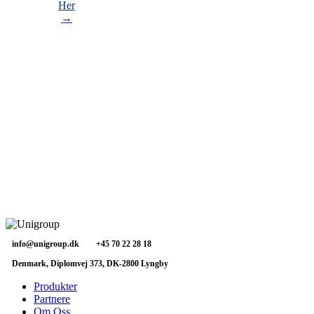
Her
→
info@unigroup.dk
+45 70 22 28 18
Denmark, Diplomvej 373, DK-2800 Lyngby
Produkter
Partnere
Om Oss