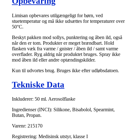
Opbevaring
Limisan opbevares utilgængeligt for børn, ved
stuetemperatur og må ikke udsættes for temperaturer over
50°C.
Beskyt pakken mod sollys, punktering og åben ild, også
når den er tom. Produkter er meget brændbart. Hold
flasken væk fra varme / gnister / åben ild / samt varme
overflader. Ryg aldrig når produktet bruges. Spray ikke
mod åben ild eller andre optændingskilder.
Kun til udvortes brug. Bruges ikke efter udløbsdatoen.
Tekniske Data
Inkluderer: 50 ml. Aerosolflaske
Ingredienser (INCI): Silikone, Bisabolol, Spearmint,
Butan, Propan.
Varenr: 215170
Registrering: Medisinsk utstyr, klasse I