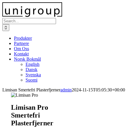
Skip
to
content
Search
for:
Produkter
Partnere
Om Oss
Kontakt
Norsk Bokmål
English
Dansk
Svenska
Suomi
Limisan Smertefri Plasterfjerner
admin
2024-11-15T05:05:30+00:00
Limisan Pro
Smertefri
Plasterfjerner