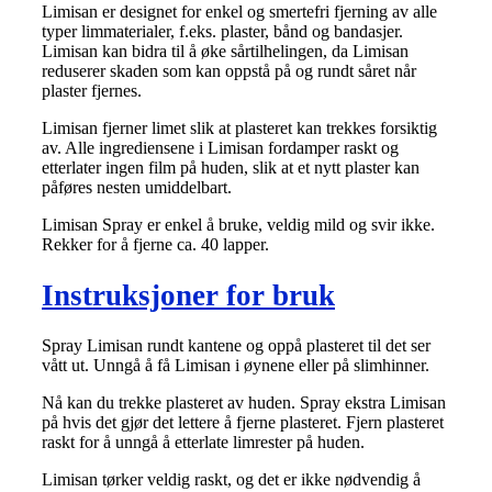
Limisan er designet for enkel og smertefri fjerning av alle
typer limmaterialer, f.eks. plaster, bånd og bandasjer.
Limisan kan bidra til å øke sårtilhelingen, da Limisan
reduserer skaden som kan oppstå på og rundt såret når
plaster fjernes.
Limisan fjerner limet slik at plasteret kan trekkes forsiktig
av. Alle ingrediensene i Limisan fordamper raskt og
etterlater ingen film på huden, slik at et nytt plaster kan
påføres nesten umiddelbart.
Limisan Spray er enkel å bruke, veldig mild og svir ikke.
Rekker for å fjerne ca. 40 lapper.
Instruksjoner for bruk
Spray Limisan rundt kantene og oppå plasteret til det ser
vått ut. Unngå å få Limisan i øynene eller på slimhinner.
Nå kan du trekke plasteret av huden. Spray ekstra Limisan
på hvis det gjør det lettere å fjerne plasteret. Fjern plasteret
raskt for å unngå å etterlate limrester på huden.
Limisan tørker veldig raskt, og det er ikke nødvendig å