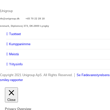
nfo@unigroup.dk
+45 70 22 28 18
nmark, Diplomvej 373, DK-2800 Lyngby
Tuotteet
Kumppanimme
Meistä
Yritysinfo
Copyright 2021 Unigroup ApS. All Rights Reserved. │
Se Fødevarestyrelsens
smiley-rapporter
Close
Privacy Overview