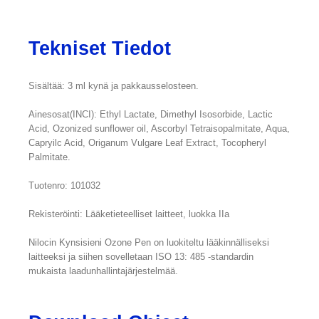
Tekniset Tiedot
Sisältää: 3 ml kynä ja pakkausselosteen.
Ainesosat(INCI): Ethyl Lactate, Dimethyl Isosorbide, Lactic
Acid, Ozonized sunflower oil, Ascorbyl Tetraisopalmitate, Aqua,
Capryilc Acid, Origanum Vulgare Leaf Extract, Tocopheryl
Palmitate.
Tuotenro: 101032
Rekisteröinti: Lääketieteelliset laitteet, luokka IIa
Nilocin Kynsisieni Ozone Pen on luokiteltu lääkinnälliseksi
laitteeksi ja siihen sovelletaan ISO 13: 485 -standardin
mukaista laadunhallintajärjestelmää.