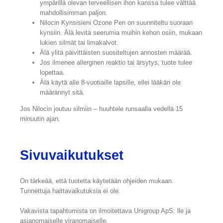
ympärillä olevan terveellisen ihon kanssa tulee välttää
mahdollisimman paljon.
Nilocin Kynsisieni Ozone Pen on suunniteltu suoraan
kynsiin. Älä levitä seerumia muihin kehon osiin, mukaan
lukien silmät tai limakalvot.
Älä ylitä päivittäisten suositeltujen annosten määrää.
Jos ilmenee allerginen reaktio tai ärsytys, tuote tulee
lopettaa.
Älä käytä alle 8-vuotiaille lapsille, ellei lääkäri ole
määrännyt sitä.
Jos Nilocin joutuu silmiin – huuhtele runsaalla vedellä 15
minuutin ajan.
Sivuvaikutukset
On tärkeää, että tuotetta käytetään ohjeiden mukaan.
Tunnettuja haittavaikutuksia ei ole.
Vakavista tapahtumista on ilmoitettava Unigroup ApS: lle ja
asianomaiselle viranomaiselle.