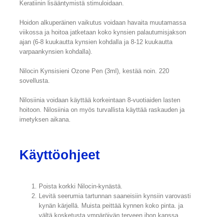
Keratiinin lisääntymistä stimuloidaan.
Hoidon alkuperäinen vaikutus voidaan havaita muutamassa
viikossa ja hoitoa jatketaan koko kynsien palautumisjakson
ajan (6-8 kuukautta kynsien kohdalla ja 8-12 kuukautta
varpaankynsien kohdalla).
Nilocin Kynsisieni Ozone Pen (3ml), kestää noin. 220
sovellusta.
Nilosiinia voidaan käyttää korkeintaan 8-vuotiaiden lasten
hoitoon. Nilosiinia on myös turvallista käyttää raskauden ja
imetyksen aikana.
Käyttöohjeet
Poista korkki Nilocin-kynästä.
Levitä seerumia tartunnan saaneisiin kynsiin varovasti
kynän kärjellä. Muista peittää kynnen koko pinta. ja
vältä kosketusta ympäröivän terveen ihon kanssa.