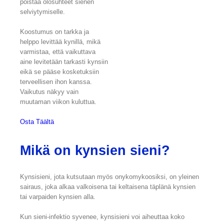
poistaa olosuhteet sienen
selviytymiselle.
Koostumus on tarkka ja
helppo levittää kynillä, mikä
varmistaa, että vaikuttava
aine levitetään tarkasti kynsiin
eikä se pääse kosketuksiin
terveellisen ihon kanssa.
Vaikutus näkyy vain
muutaman viikon kuluttua.
Osta Täältä
Mikä on kynsien sieni?
Kynsisieni, jota kutsutaan myös onykomykoosiksi, on yleinen
sairaus, joka alkaa valkoisena tai keltaisena täplänä kynsien
tai varpaiden kynsien alla.
Kun sieni-infektio syvenee, kynsisieni voi aiheuttaa koko