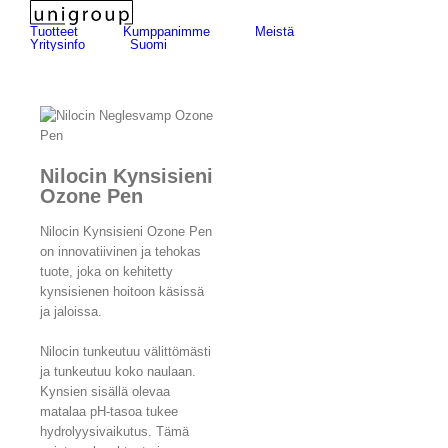
Skip
for:
to
Tuotteet
Kumppanimme
Meistä
Yritysinfo
Suomi
content
Nilocin Kynsisieni
Ozone Pen
Nilocin Kynsisieni Ozone Pen
on innovatiivinen ja tehokas
tuote, joka on kehitetty
kynsisienen hoitoon käsissä
ja jaloissa.
Nilocin tunkeutuu välittömästi
ja tunkeutuu koko naulaan.
Kynsien sisällä olevaa
matalaa pH-tasoa tukee
hydrolyysivaikutus. Tämä