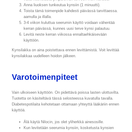
Anna liuoksen tunkeutua kynsiin (1 minuutti).
Toista tämä toimenpide kahdesti päivässä tarvittaessa.
aamulla ja illalla.
3-4 viikon kuluttua seerumin käyttö voidaan vähentää
kerran päivässä, kunnes uusi terve kynsi palautuu.
Levitä neste kerran viikossa ennaltaehkäisevään
käyttöön.
Kynsilakka on aina poistettava ennen levittämistä. Voit levittää
kynsilakkaa uudelleen hoidon jälkeen.
Varotoimenpiteet
Vain ulkoiseen käyttöön. On pidettävä poissa lasten ulottuvilta.
Tuotetta on käsiteltävä tässä selosteessa kuvatulla tavalla.
Diabetespotilaita kehotetaan ottamaan yhteyttä lääkäriin ennen
käyttöä.
Älä käytä Nilocin, jos olet yliherkkä ainesosille.
Kun levitetään seerumia kynsiin, kosketusta kynsien