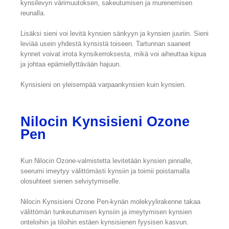
kynsilevyn värimuutoksen, sakeutumisen ja murenemisen
reunalla.
Lisäksi sieni voi levitä kynsien sänkyyn ja kynsien juuriin. Sieni
leviää usein yhdestä kynsistä toiseen. Tartunnan saaneet
kynnet voivat irrota kynsikerroksesta, mikä voi aiheuttaa kipua
ja johtaa epämiellyttävään hajuun.
Kynsisieni on yleisempää varpaankynsien kuin kynsien.
Nilocin Kynsisieni Ozone
Pen
Kun Nilocin Ozone-valmistetta levitetään kynsien pinnalle,
seerumi imeytyy välittömästi kynsiin ja toimii poistamalla
olosuhteet sienen selviytymiselle.
Nilocin Kynsisieni Ozone Pen-kynän molekyylirakenne takaa
välittömän tunkeutumisen kynsiin ja imeytymisen kynsien
onteloihin ja tiloihin estäen kynsisienen fyysisen kasvun.