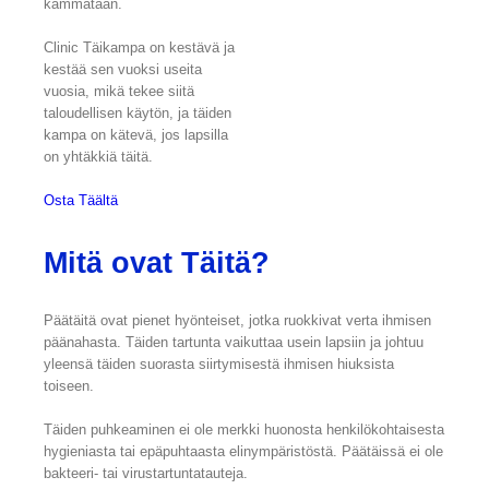
kammataan.
Clinic Täikampa on kestävä ja
kestää sen vuoksi useita
vuosia, mikä tekee siitä
taloudellisen käytön, ja täiden
kampa on kätevä, jos lapsilla
on yhtäkkiä täitä.
Osta Täältä
Mitä ovat Täitä?
Päätäitä ovat pienet hyönteiset, jotka ruokkivat verta ihmisen
päänahasta. Täiden tartunta vaikuttaa usein lapsiin ja johtuu
yleensä täiden suorasta siirtymisestä ihmisen hiuksista
toiseen.
Täiden puhkeaminen ei ole merkki huonosta henkilökohtaisesta
hygieniasta tai epäpuhtaasta elinympäristöstä. Päätäissä ei ole
bakteeri- tai virustartuntatauteja.