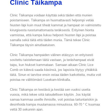
Clinic Täikampa
Clinic Täikampa voidaan käyttää sekä täiden että munien
poistamiseen. Täikampa on huomattavasti helpompi vetää
hiusten läpi kuin muut tiheät kammat ja hampaat on valmistettu
kirurgisesta ruostumattomasta teräksestä. Erityinen hionta
varmistaa, että kampa liukuu helposti hiusten läpi ja poistaa
samalla sekä täitä että täiden munia. Tämä tekee Clinic
Täikampa täysin ainutlaatuisen.
Clinic Täikampa hampaiden välinen etäisyys on erityisesti
sovitettu taistelemaan täitä vastaan, ja teräshampaat eivät
taipu, kun hiukset kammataan. Samaan aikaan Clinic Lice
Comb on kätevä saada käsiinsä, jos lapsista löytyy yhtäkkiä
täitä. Sinun ei tarvitse ensin ostaa täiden karkotteita, mutta voit
poistaa ne välittömästi Lusekam-klinikalla.
Clinic Täikampa on kestävä ja kestää sen vuoksi useita
vuosia, mikä tekee siitä taloudellisen käytön. Jos käytät
samaa kammaa useille ihmisille, voit poistaa tartuntariskin ja
desinfioida kampa muutamassa minuutissa. 60-70 ° C kuumaa
vettä 30 sekunnin ajan.