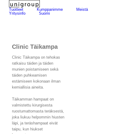
Skip
for:
to
Tuotteet
Kumppanimme
Meistä
Yritysinfo
Suomi
content
Clinic Täikampa
Clinic Täikampa on tehokas
ratkaisu täiden ja täiden
munien poistamiseen sekä
täiden puhkeamisen
estämiseen kokonaan ilman
kemiallisia aineita.
Täikamman hampaat on
valmistettu kirurgisesta
ruostumattomasta teräksestä,
joka liukuu helpommin hiusten
läpi, ja teräshampaat eivät
taipu, kun hiukset