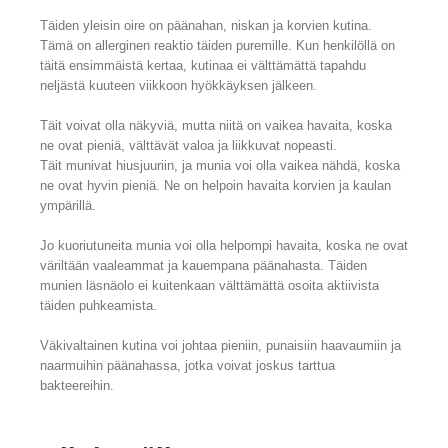
Täiden yleisin oire on päänahan, niskan ja korvien kutina.
Tämä on allerginen reaktio täiden puremille. Kun henkilöllä on
täitä ensimmäistä kertaa, kutinaa ei välttämättä tapahdu
neljästä kuuteen viikkoon hyökkäyksen jälkeen.
Täit voivat olla näkyviä, mutta niitä on vaikea havaita, koska
ne ovat pieniä, välttävät valoa ja liikkuvat nopeasti.
Täit munivat hiusjuuriin, ja munia voi olla vaikea nähdä, koska
ne ovat hyvin pieniä. Ne on helpoin havaita korvien ja kaulan
ympärillä.
Jo kuoriutuneita munia voi olla helpompi havaita, koska ne ovat
väriltään vaaleammat ja kauempana päänahasta. Täiden
munien läsnäolo ei kuitenkaan välttämättä osoita aktiivista
täiden puhkeamista.
Väkivaltainen kutina voi johtaa pieniin, punaisiin haavaumiin ja
naarmuihin päänahassa, jotka voivat joskus tarttua
bakteereihin.