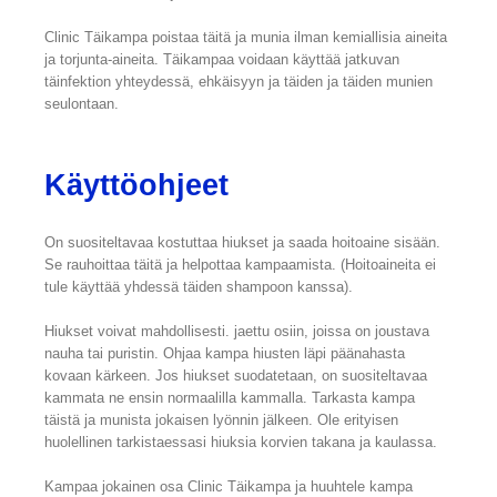
Clinic Täikampa poistaa täitä ja munia ilman kemiallisia aineita
ja torjunta-aineita. Täikampaa voidaan käyttää jatkuvan
täinfektion yhteydessä, ehkäisyyn ja täiden ja täiden munien
seulontaan.
Käyttöohjeet
On suositeltavaa kostuttaa hiukset ja saada hoitoaine sisään.
Se rauhoittaa täitä ja helpottaa kampaamista. (Hoitoaineita ei
tule käyttää yhdessä täiden shampoon kanssa).
Hiukset voivat mahdollisesti. jaettu osiin, joissa on joustava
nauha tai puristin. Ohjaa kampa hiusten läpi päänahasta
kovaan kärkeen. Jos hiukset suodatetaan, on suositeltavaa
kammata ne ensin normaalilla kammalla. Tarkasta kampa
täistä ja munista jokaisen lyönnin jälkeen. Ole erityisen
huolellinen tarkistaessasi hiuksia korvien takana ja kaulassa.
Kampaa jokainen osa Clinic Täikampa ja huuhtele kampa