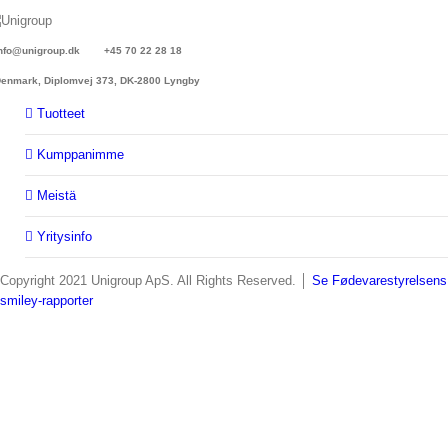
nfo@unigroup.dk
+45 70 22 28 18
nmark, Diplomvej 373, DK-2800 Lyngby
Tuotteet
Kumppanimme
Meistä
Yritysinfo
Copyright 2021 Unigroup ApS. All Rights Reserved. │
Se Fødevarestyrelsens
smiley-rapporter