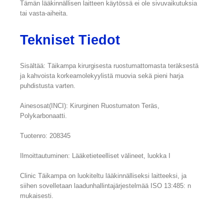
Tämän lääkinnällisen laitteen käytössä ei ole sivuvaikutuksia
tai vasta-aiheita.
Tekniset Tiedot
Sisältää: Täikampa kirurgisesta ruostumattomasta teräksestä
ja kahvoista korkeamolekyylistä muovia sekä pieni harja
puhdistusta varten.
Ainesosat(INCI): Kirurginen Ruostumaton Teräs,
Polykarbonaatti.
Tuotenro: 208345
Ilmoittautuminen: Lääketieteelliset välineet, luokka I
Clinic Täikampa on luokiteltu lääkinnälliseksi laitteeksi, ja
siihen sovelletaan laadunhallintajärjestelmää ISO 13:485: n
mukaisesti.