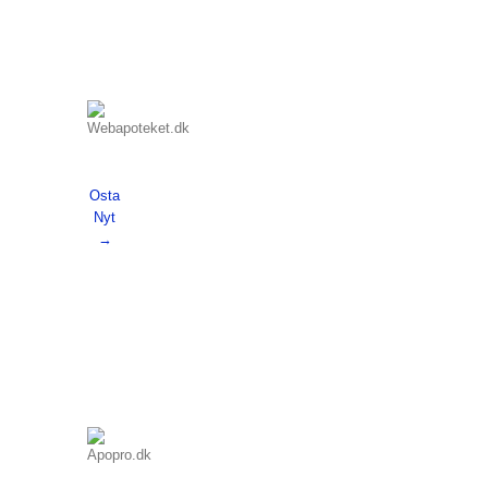
Osta
Nyt
→