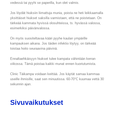
vedessä tai pyyhi se paperilla, kun olet valmis.
Jos löydät hiuksiin liimattuja munia, poista ne heti leikkaamalla
yksittäiset hiukset saksilla varmistaen, että ne poistetaan. On
tärkeää kammata hyvissä olosuhteissa, ts. hyvässä valossa,
esimerkiksi päivänvalossa.
On myös suositeltavaa kääri pyyhe kaulan ympärille
kampauksen aikana. Jos täiden infektio löytyy, on tärkeää
toistaa hoito seuraavina päivinä.
Ennaltaehkäisyyn hiukset tulee kampata vähintään kerran
viikossa. Tämä poistaa kaikki munat ennen kuoriutumista.
Clinic Täikampa voidaan keittää. Jos käytät samaa kammaa
useille ihmisille, saat sen minuutissa. 60-70°C kuumaa vettä 30
sekunnin ajan.
Sivuvaikutukset